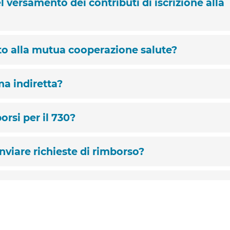
l versamento dei contributi di iscrizione alla
tto alla mutua cooperazione salute?
a indiretta?
orsi per il 730?
nviare richieste di rimborso?
ieste di rimborso?
 riservata?