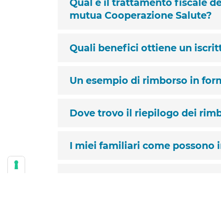
Qual è il trattamento fiscale de
mutua Cooperazione Salute?
Quali benefici ottiene un iscri
Un esempio di rimborso in form
Dove trovo il riepilogo dei rimb
I miei familiari come possono i
Come posso inviare le mie rich
Come posso registrarmi in area