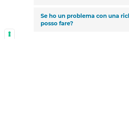
Se ho un problema con una rich
posso fare?
DOWNLOAD E MODULI UTILI
Modalità di Assistenza
Richiesta di Rimborso Forma Indiret