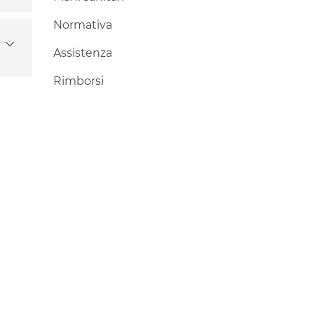
Normativa
Assistenza
Rimborsi
Area riservata
Strutture convenzionate
Contatti e assistenza