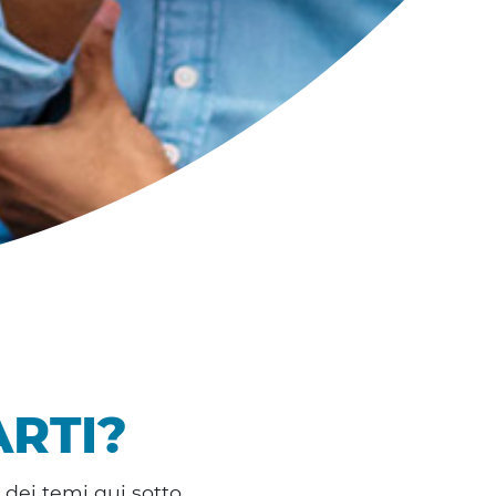
RTI?
 dei temi qui sotto,