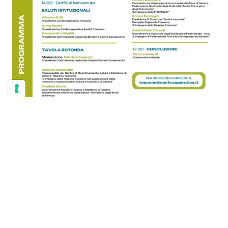
PROMOZIONI E CAMPAGNE
AZIENDE
EVENTI
PARI MA NON UGUALI -
Medicina di genere come un
approccio alla diversità sullo
stato di salute e di cura
giovedì 14 novembre 2024