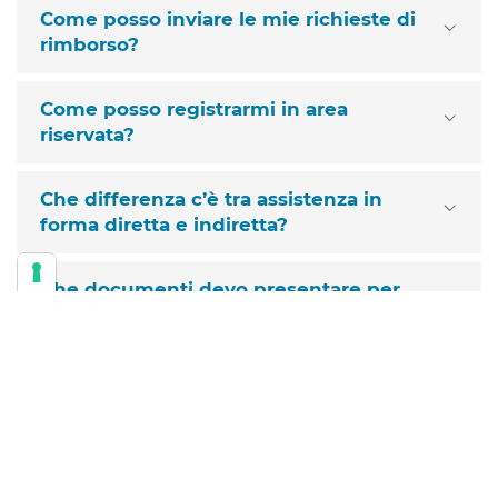
Come posso inviare le mie richieste di
rimborso?
Come posso registrarmi in area
riservata?
Che differenza c’è tra assistenza in
forma diretta e indiretta?
Che documenti devo presentare per
ottenere il rimborso?
Dove trovo le strutture convenzionate?
Come posso attivare la forma di
assistenza diretta?