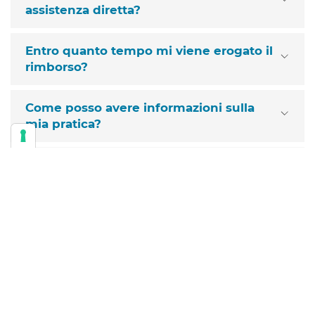
assistenza diretta?
Entro quanto tempo mi viene erogato il
rimborso?
Come posso avere informazioni sulla
mia pratica?
Le prestazioni private vengono
rimborsate?
Per richiedere il rimborso della diaria
ospedaliera quale documentazione
devo presentare?
Le spese sanitarie vengono rimborsate
anche se effettuate all’estero?